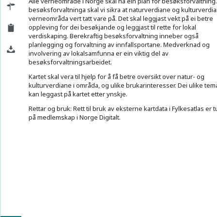
Alle verneområde i Norge skal ha ein plan for besøksforvaltning.
besøksforvaltninga skal vi sikra at naturverdiane og kulturverdia
verneområda vert tatt vare på. Det skal leggjast vekt på ei betre
oppleving for dei besøkjande og leggjast til rette for lokal
verdiskaping. Berekraftig besøksforvaltning inneber også
planlegging og forvaltning av innfallsportane. Medverknad og
involvering av lokalsamfunna er ein viktig del av
besøksforvaltningsarbeidet.
Kartet skal vera til hjelp for å få betre oversikt over natur- og
kulturverdiane i områda, og ulike brukarinteresser. Dei ulike tem
kan leggast på kartet etter ynskje.
Rettar og bruk: Rett til bruk av eksterne kartdata i Fylkesatlas er t
på medlemskap i Norge Digitalt.
S
Thematic
maps
Basemaps
100 km
EPSG:25832
N: 6751206 E: 327347
Scale