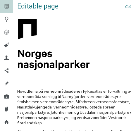
Editable page

Col

Hovudtema på verneområdesidene i Fylkesatlas er forvaltning a
verneområda som ligg til Nærøyfjorden verneområdestyre,
Stølsheimen verneområdestyre, Ålfotbreen verneområdestyre,
Naustdal-Gjengedal verneområdestyre, Jostedalsbreen
nasjonalparkstyre, Jotunheimen og Utladalen nasjonalparkstyre
Breheimen nasjonalparkstyre, og verdsarvområdet Vestnorsk
fjordlandskap.