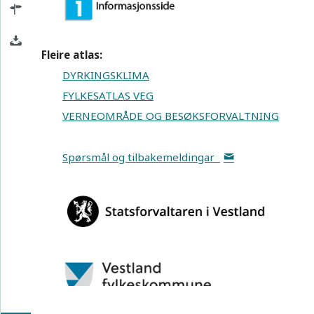
Fleire atlas:
DYRKINGSKLIMA
FYLKESATLAS VEG
VERNEOMRÅDE OG BESØKSFORVALTNING
Spørsmål og tilbakemeldingar
S
Bakgrunns-
kart
100 km
EPSG:25832
N: 6751206 Ø: 327347
Målestokk