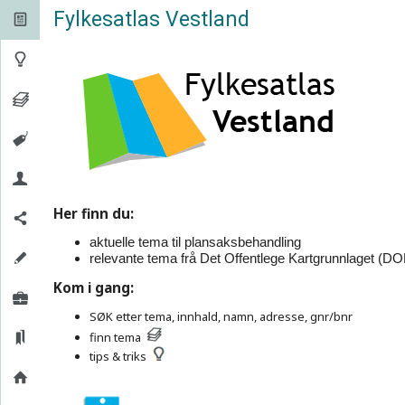
Fylkesatlas Vestland


Her finn du:
aktuelle tema til plansaksbehandling
relevante tema frå Det Offentlege Kartgrunnlaget (DO
Kom i gang:
SØK etter tema, innhald, namn, adresse, gnr/bnr
finn tema
tips & triks