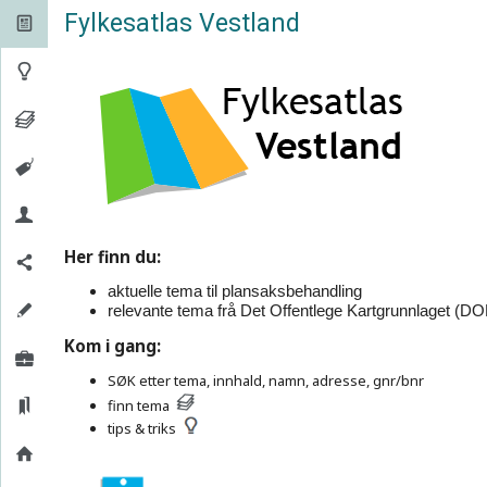
Fylkesatlas Vestland


Her finn du:
aktuelle tema til plansaksbehandling
relevante tema frå Det Offentlege Kartgrunnlaget (DO
Kom i gang:
SØK etter tema, innhald, namn, adresse, gnr/bnr
finn tema
tips & triks