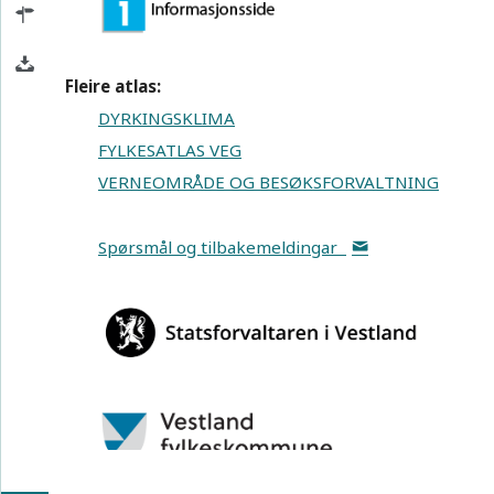
Fleire atlas:
DYRKINGSKLIMA
FYLKESATLAS VEG
VERNEOMRÅDE OG BESØKSFORVALTNING
Spørsmål og tilbakemeldingar
S
Bakgrunns-
kart
100 km
EPSG:25832
N: 6751206 Ø: 327347
Målestokk