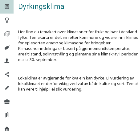
Dyrkingsklima


Her finn du temakart over klimasoner for frukt og bær i Vestland
fylke. Temakarta er delt inn etter kommune og vidare inn i klima
for eplesorten
aroma
og klimasone for bringebær.
Klimasoneinndelinga er basert på gjennomsnittstemperatur,
arealtilstand, solinnstråling og plantane sine klimakrav i perioden
mai til 30. september.
Lokalklima er avgjerande for kva ein kan dyrke. Ei vurdering av
lokalklimaet er derfor viktig ved val av både kultur og sort. Tema
kan vere til hjelp i ei slik vurdering.