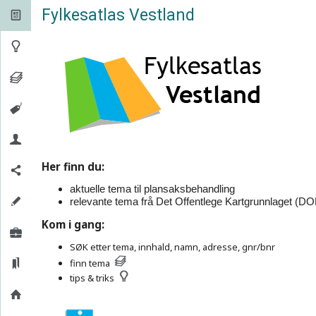
Fylkesatlas Vestland


Her finn du:
aktuelle tema til plansaksbehandling
relevante tema frå Det Offentlege Kartgrunnlaget (DO
Kom i gang:
SØK etter tema, innhald, namn, adresse, gnr/bnr
finn tema
tips & triks