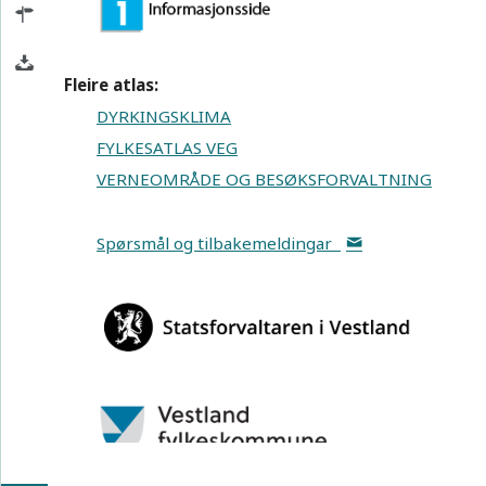
Fleire atlas:
DYRKINGSKLIMA
FYLKESATLAS VEG
VERNEOMRÅDE OG BESØKSFORVALTNING
Spørsmål og tilbakemeldingar
S
Bakgrunns-
kart
100 km
EPSG:25832
N: 6751206 Ø: 327347
Målestokk